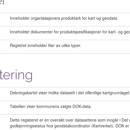
r
Inneholder organisasjoners produktark for kart og geodata
Inneholder dokumenter for produktspesifikasjoner for kart- og ge
Registret inneholder filer av ulike typer.
tering
Dekningskartet viser hvilke datasett i det offentlige kartgrunnla
Tabellen viser kommunens valgte DOK-data.
Dette registeret er en oversikt over datasettene som inngår i Det o
godkjenningsstatus hos geodatakoordinator (Kartverket). DOK er of