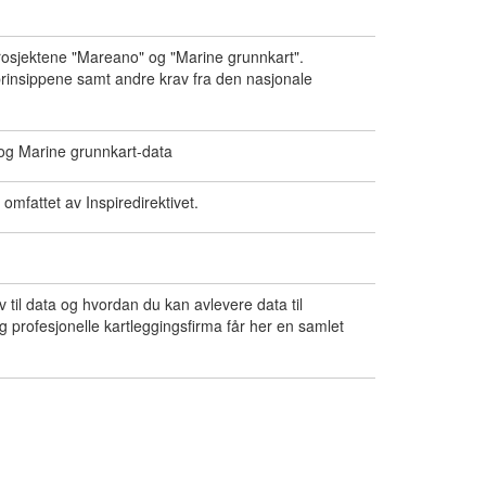
prosjektene "Mareano" og "Marine grunnkart".
-prinsippene samt andre krav fra den nasjonale
 og Marine grunnkart-data
 omfattet av Inspiredirektivet.
 til data og hvordan du kan avlevere data til
 profesjonelle kartleggingsfirma får her en samlet