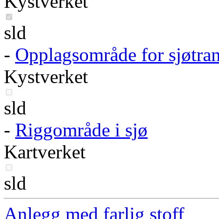
Kystverket
sld
-
Opplagsområde for sjøtran
Kystverket
sld
-
Riggområde i sjø
Kartverket
sld
Anlegg med farlig stoff