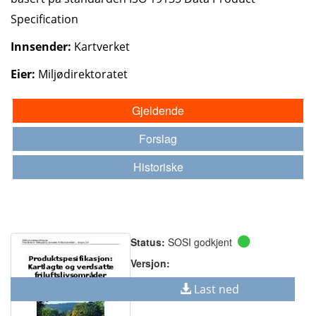
Specification
Innsender:
Kartverket
Eier:
Miljødirektoratet
Gjeldende
Forslag
Historiske
Status:
SOSI godkjent
Versjon:
Last ned