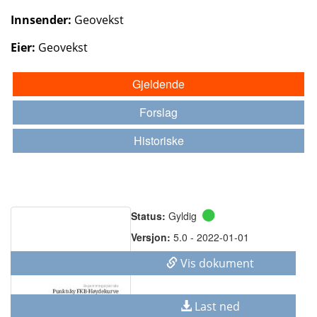
Innsender:
Geovekst
Eier:
Geovekst
Gjeldende
Forslag
Historiske
Status:
Gyldig
Versjon:
5.0 - 2022-01-01
Vis dokument
Last ned