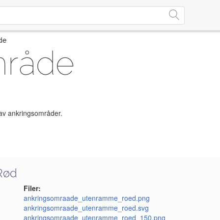
de
mråde
 av ankringsområder.
Rød
Filer:
ankringsomraade_utenramme_roed.png
ankringsomraade_utenramme_roed.svg
ankringsomraade_utenramme_roed_150.png