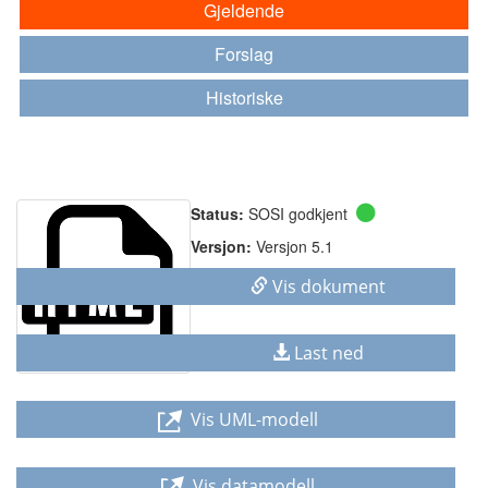
Gjeldende
Forslag
Historiske
Status:
SOSI godkjent
Versjon:
Versjon 5.1
Vis dokument
Last ned
Vis UML-modell
Vis datamodell