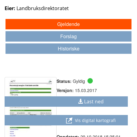
Eier:
Landbruksdirektoratet
Gjeldende
Forslag
Historiske
Status:
Gyldig
Versjon:
15.03.2017
Last ned
Vis digital kartografi
Oppdatert:
29.10.2018 15:35:01