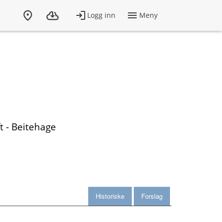
t - Beitehage
Historiske
Forslag