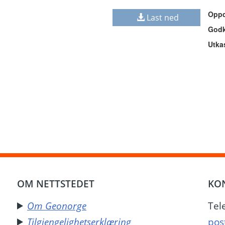
Oppd
Last ned
Godk
Utka