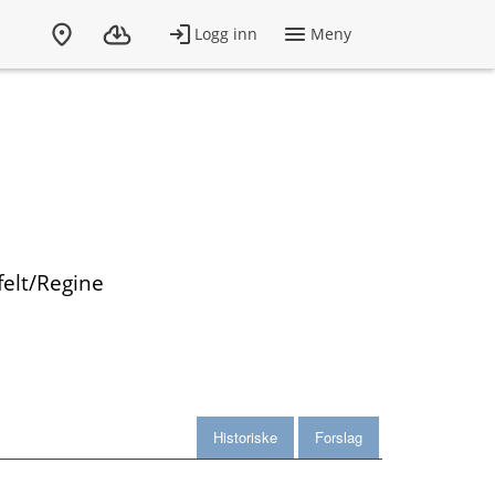
felt/Regine
Historiske
Forslag