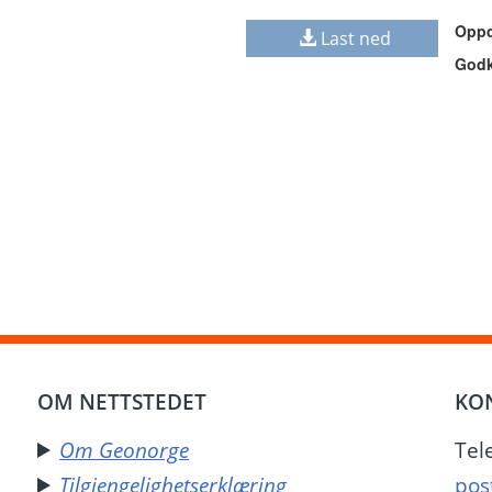
Oppd
Last ned
Godk