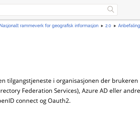
Nasjonalt rammeverk for geografisk informasjon
2.0
Anbefaling
n tilgangstjeneste i organisasjonen der brukeren 
irectory Federation Services), Azure AD eller andr
OpenID connect og Oauth2.