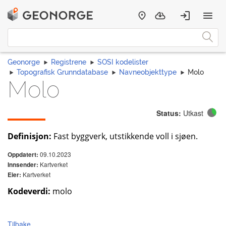
Geonorge
Registrene
SOSI kodelister
Topografisk Grunndatabase
Navneobjekttype
Molo
Molo
Status:
Utkast
Definisjon:
Fast byggverk, utstikkende voll i sjøen.
09.10.2023
Oppdatert:
Kartverket
Innsender:
Kartverket
Eier:
Kodeverdi:
molo
Tilbake