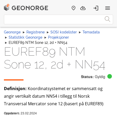
Geonorge
Registrene
SOSI kodelister
Temadata
Statistikk Geonorge
Projeksjoner
EUREF89 NTM Sone 12, 2d + NN54
EUREF89 NTM
Sone 12, 2d + NN54
Status:
Gyldig
Definisjon:
Koordinatsystemet er sammensatt og
angir vertikalt datum NN54 i tillegg til Norsk
Transversal Mercator sone 12 (basert på EUREF89)
23.02.2024
Oppdatert: