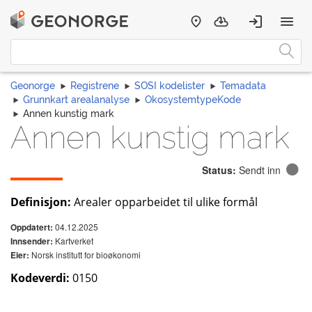
Geonorge
Registrene
SOSI kodelister
Temadata
Grunnkart arealanalyse
OkosystemtypeKode
Annen kunstig mark
Annen kunstig mark
Status:
Sendt inn
Definisjon:
Arealer opparbeidet til ulike formål
04.12.2025
Oppdatert:
Kartverket
Innsender:
Norsk institutt for bioøkonomi
Eier:
Kodeverdi:
0150