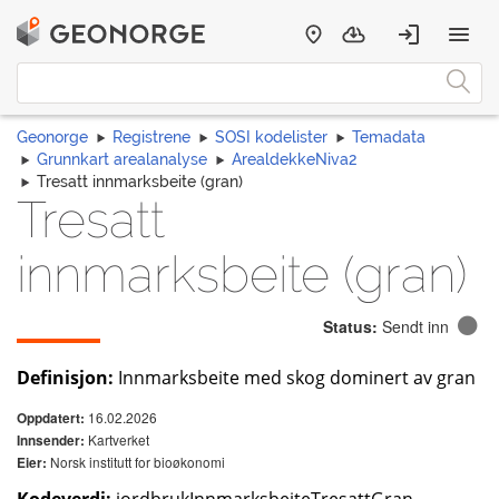
Geonorge
Registrene
SOSI kodelister
Temadata
Grunnkart arealanalyse
ArealdekkeNiva2
Tresatt innmarksbeite (gran)
Tresatt
innmarksbeite (gran)
Status:
Sendt inn
Definisjon:
Innmarksbeite med skog dominert av gran
16.02.2026
Oppdatert:
Kartverket
Innsender:
Norsk institutt for bioøkonomi
Eier: