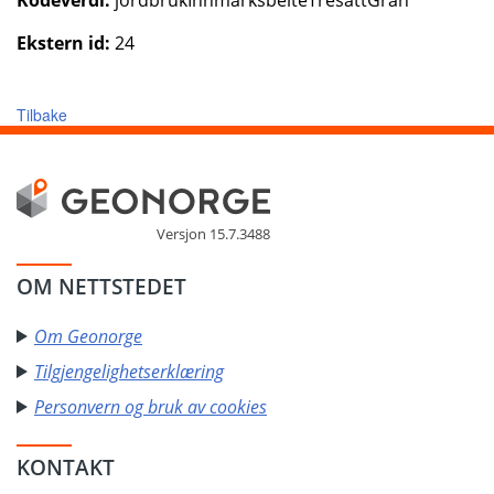
Kodeverdi:
jordbrukInnmarksbeiteTresattGran
Ekstern id:
24
Tilbake