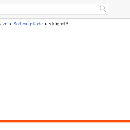
navn
Sortering1Kode
viktighetB