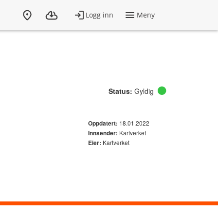
Status:
Gyldig
18.01.2022
Oppdatert:
Kartverket
Innsender:
Kartverket
Eier: