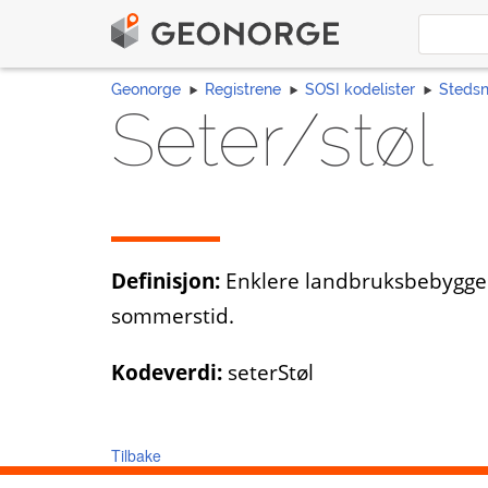
Geonorge
Registrene
SOSI kodelister
Steds
Seter/støl
Definisjon:
Enklere landbruksbebyggels
sommerstid.
Kodeverdi:
seterStøl
Tilbake