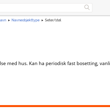
navn
Navneobjekttype
Seter/støl
e med hus. Kan ha periodisk fast bosetting, vanli