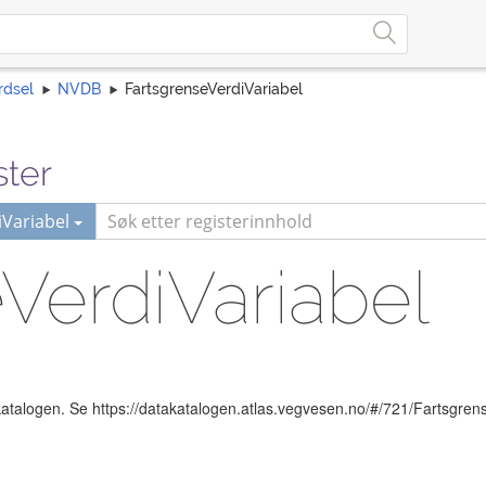
rdsel
NVDB
FartsgrenseVerdiVariabel
ster
Variabel
VerdiVariabel
akatalogen. Se https://datakatalogen.atlas.vegvesen.no/#/721/Fartsgre