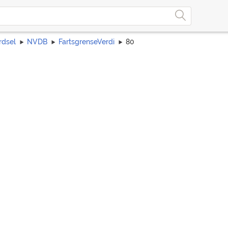
rdsel
NVDB
FartsgrenseVerdi
80