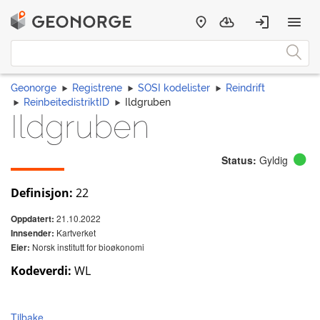
Geonorge
Registrene
SOSI kodelister
Reindrift
ReinbeitedistriktID
Ildgruben
Ildgruben
Status:
Gyldig
Definisjon:
22
21.10.2022
Oppdatert:
Kartverket
Innsender:
Norsk institutt for bioøkonomi
Eier:
Kodeverdi:
WL
Tilbake