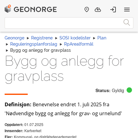
Geonorge
Registrene
SOSI kodelister
Plan
Reguleringsplanforslag
RpArealformål
Bygg og anlegg for gravplass
Bygg og anlegg for
gravplass
Status:
Gyldig
Definisjon:
Benevnelse endret 1. juli 2025 fra
'Nødvendige bygg og anlegg for grav- og urnelund'
01.07.2025
Oppdatert:
Kartverket
Innsender:
Kommunal- og distriktsdepartementet
Eier: