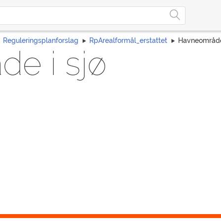
Reguleringsplanforslag
RpArealformål_erstattet
Havneområde 
e i sjø