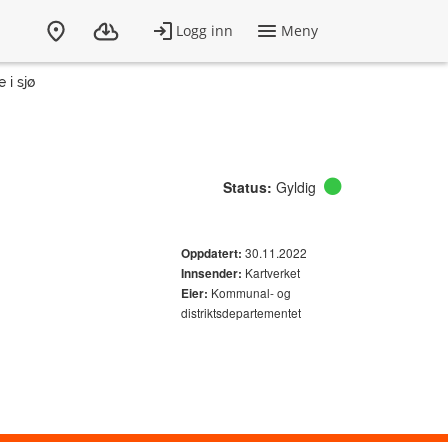
i sjø
Status:
Gyldig
30.11.2022
Oppdatert:
Kartverket
Innsender:
Kommunal- og
Eier:
distriktsdepartementet