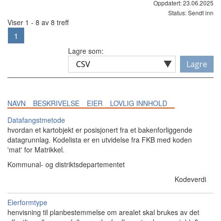
Oppdatert: 23.06.2025
Status: Sendt inn
Viser 1 - 8 av 8 treff
1
Lagre som:
Lagre
NAVN
BESKRIVELSE
EIER
LOVLIG INNHOLD
Datafangstmetode
hvordan et kartobjekt er posisjonert fra et bakenforliggende
datagrunnlag. Kodelista er en utvidelse fra FKB med koden
'mat' for Matrikkel.
Kommunal- og distriktsdepartementet
Kodeverdi
Eierformtype
henvisning til planbestemmelse om arealet skal brukes av det