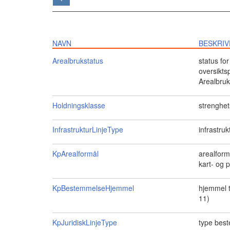
NAVN
BESKRIV
Arealbrukstatus
status fo
oversikts
Arealbruk
Holdningsklasse
strenghets
InfrastrukturLinjeType
infrastruk
KpArealformål
arealform
kart- og p
KpBestemmelseHjemmel
hjemmel t
11)
KpJuridiskLinjeType
type best