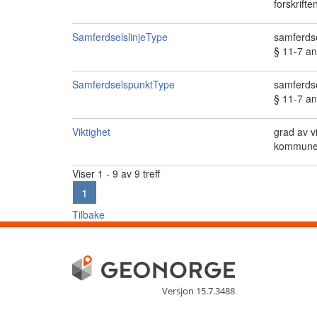
forskrifte
SamferdselslinjeType
samferdse
§ 11-7 an
SamferdselspunktType
samferdse
§ 11-7 an
Viktighet
grad av v
kommunepl
Viser 1 - 9 av 9 treff
1
Tilbake