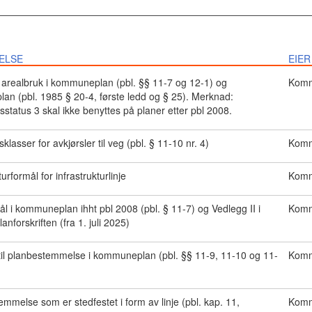
ELSE
EIER
r arealbruk i kommuneplan (pbl. §§ 11-7 og 12-1) og
Kommu
plan (pbl. 1985 § 20-4, første ledd og § 25). Merknad:
sstatus 3 skal ikke benyttes på planer etter pbl 2008.
klasser for avkjørsler til veg (pbl. § 11-10 nr. 4)
Kommu
turformål for infrastrukturlinje
Kommu
ål i kommuneplan ihht pbl 2008 (pbl. § 11-7) og Vedlegg II i
Kommu
lanforskriften (fra 1. juli 2025)
il planbestemmelse i kommuneplan (pbl. §§ 11-9, 11-10 og 11-
Kommu
emmelse som er stedfestet i form av linje (pbl. kap. 11,
Kommu