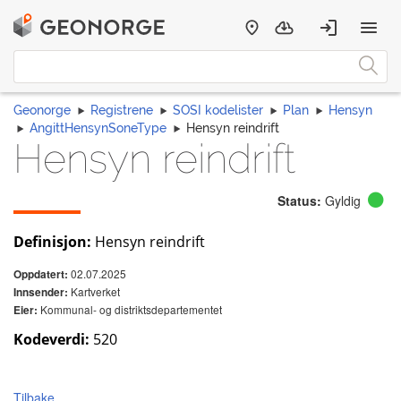
Geonorge
Registrene
SOSI kodelister
Plan
Hensyn
AngittHensynSoneType
Hensyn reindrift
Hensyn reindrift
Status:
Gyldig
Definisjon:
Hensyn reindrift
02.07.2025
Oppdatert:
Kartverket
Innsender:
Kommunal- og distriktsdepartementet
Eier:
Kodeverdi:
520
Tilbake