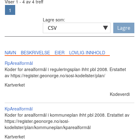
Viser 1 - 4 av 4 treff
1
Lagre som:
Lagre
NAVN
BESKRIVELSE
EIER
LOVLIG INNHOLD
RpArealformål
Koder for arealformål i reguleringsplan ihht pbl 2008. Erstattet
av https://register.geonorge.no/sosi-kodelister/plan/
Kartverket
Kodeverdi
KpArealformål
Koder for arealformål i kommuneplan ihht pbl 2008. Erstattet av
https://register.geonorge.no/sosi-
kodelister/plan/kommuneplan/kparealformål
Kartverket