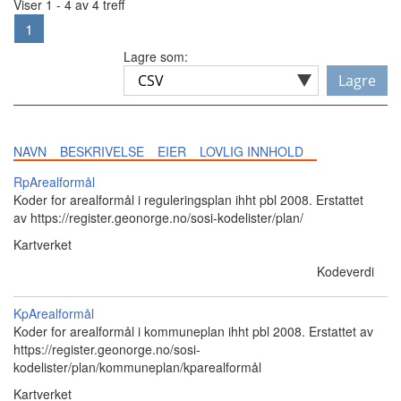
Viser 1 - 4 av 4 treff
1
Lagre som:
Lagre
NAVN
BESKRIVELSE
EIER
LOVLIG INNHOLD
RpArealformål
Koder for arealformål i reguleringsplan ihht pbl 2008. Erstattet
av https://register.geonorge.no/sosi-kodelister/plan/
Kartverket
Kodeverdi
KpArealformål
Koder for arealformål i kommuneplan ihht pbl 2008. Erstattet av
https://register.geonorge.no/sosi-
kodelister/plan/kommuneplan/kparealformål
Kartverket