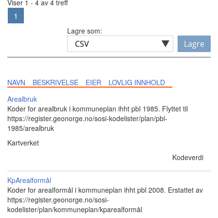
Viser 1 - 4 av 4 treff
1
Lagre som:
Lagre
NAVN
BESKRIVELSE
EIER
LOVLIG INNHOLD
Arealbruk
Koder for arealbruk i kommuneplan ihht pbl 1985. Flyttet til
https://register.geonorge.no/sosi-kodelister/plan/pbl-
1985/arealbruk
Kartverket
Kodeverdi
KpArealformål
Koder for arealformål i kommuneplan ihht pbl 2008. Erstattet av
https://register.geonorge.no/sosi-
kodelister/plan/kommuneplan/kparealformål