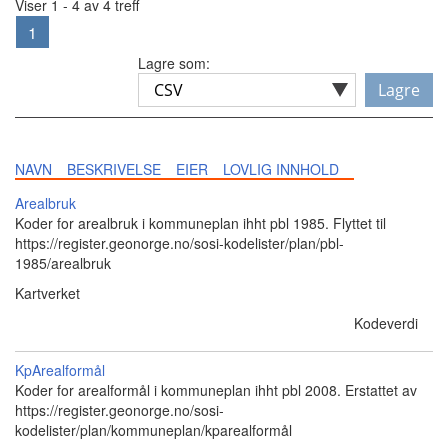
Viser 1 - 4 av 4 treff
1
Lagre som:
Lagre
NAVN
BESKRIVELSE
EIER
LOVLIG INNHOLD
Arealbruk
Koder for arealbruk i kommuneplan ihht pbl 1985. Flyttet til
https://register.geonorge.no/sosi-kodelister/plan/pbl-
1985/arealbruk
Kartverket
Kodeverdi
KpArealformål
Koder for arealformål i kommuneplan ihht pbl 2008. Erstattet av
https://register.geonorge.no/sosi-
kodelister/plan/kommuneplan/kparealformål