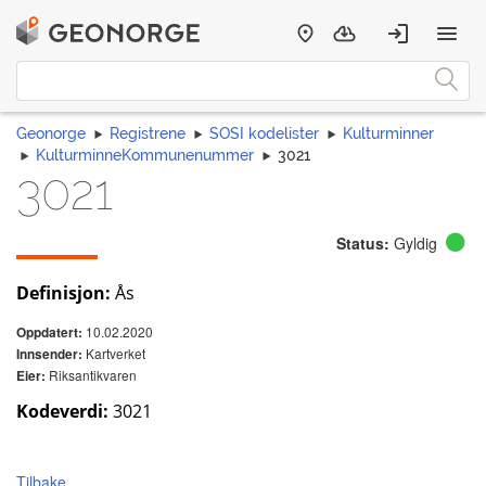
Geonorge
Registrene
SOSI kodelister
Kulturminner
KulturminneKommunenummer
3021
3021
Status:
Gyldig
Definisjon:
Ås
10.02.2020
Oppdatert:
Kartverket
Innsender:
Riksantikvaren
Eier:
Kodeverdi:
3021
Tilbake