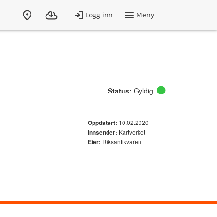
Status:
Gyldig
10.02.2020
Oppdatert:
Kartverket
Innsender:
Riksantikvaren
Eier: