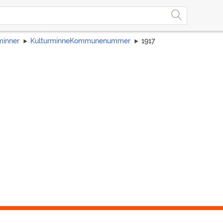
minner
KulturminneKommunenummer
1917