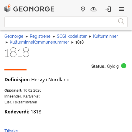
Geonorge
Registrene
SOSI kodelister
Kulturminner
KulturminneKommunenummer
1818
1818
Status:
Gyldig
Definisjon:
Herøy i Nordland
10.02.2020
Oppdatert:
Kartverket
Innsender:
Riksantikvaren
Eier:
Kodeverdi:
1818
Tilbake