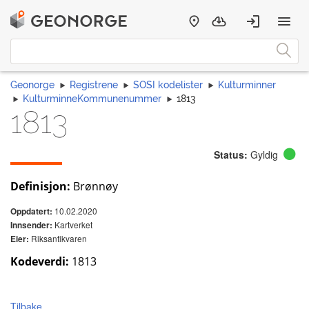
Geonorge
Registrene
SOSI kodelister
Kulturminner
KulturminneKommunenummer
1813
1813
Status:
Gyldig
Definisjon:
Brønnøy
10.02.2020
Oppdatert:
Kartverket
Innsender:
Riksantikvaren
Eier:
Kodeverdi:
1813
Tilbake