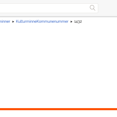
minner
KulturminneKommunenummer
1432