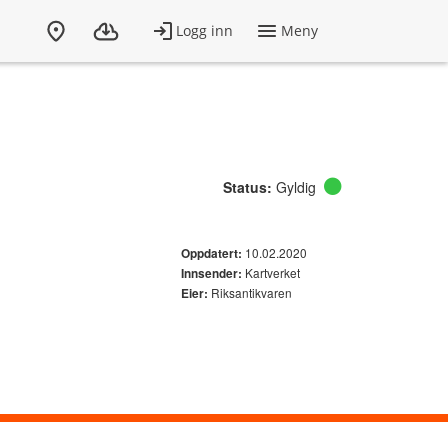
Status:
Gyldig
10.02.2020
Oppdatert:
Kartverket
Innsender:
Riksantikvaren
Eier: