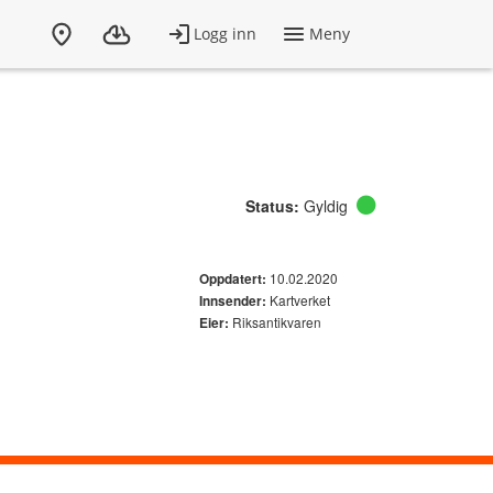
Status:
Gyldig
10.02.2020
Oppdatert:
Kartverket
Innsender:
Riksantikvaren
Eier: