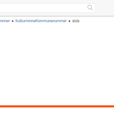
minner
KulturminneKommunenummer
1021