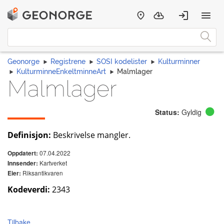
Geonorge
Registrene
SOSI kodelister
Kulturminner
KulturminneEnkeltminneArt
Malmlager
Malmlager
Status:
Gyldig
Definisjon:
Beskrivelse mangler.
07.04.2022
Oppdatert:
Kartverket
Innsender:
Riksantikvaren
Eier:
Kodeverdi:
2343
Tilbake