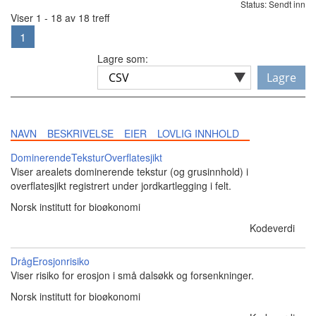
Status: Sendt inn
Viser 1 - 18 av 18 treff
1
Lagre som:
Lagre
NAVN
BESKRIVELSE
EIER
LOVLIG INNHOLD
DominerendeTeksturOverflatesjikt
Viser arealets dominerende tekstur (og grusinnhold) i
overflatesjikt registrert under jordkartlegging i felt.
Norsk institutt for bioøkonomi
Kodeverdi
DrågErosjonrisiko
Viser risiko for erosjon i små dalsøkk og forsenkninger.
Norsk institutt for bioøkonomi