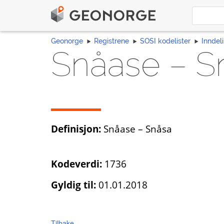
Geonorge
Registrene
SOSI kodelister
Inndel
Snåase – S
Definisjon:
Snåase – Snåsa
Kodeverdi:
1736
Gyldig til:
01.01.2018
Tilbake