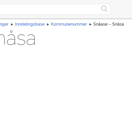
inger
Inndelingsbase
Kommunenummer
Snåase – Snåsa
nåsa