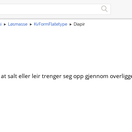
i
Løsmasse
KvFormFlatetype
Diapir
salt eller leir trenger seg opp gjennom overligg