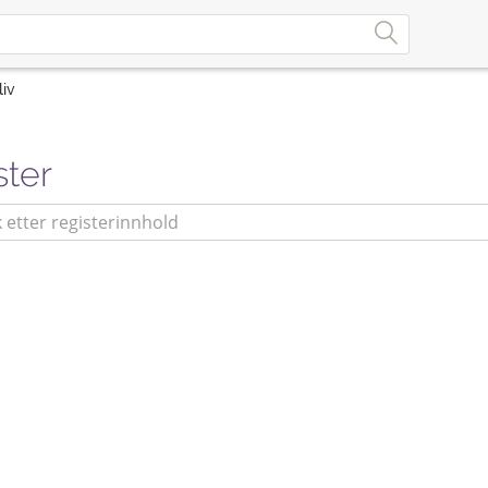
liv
ster