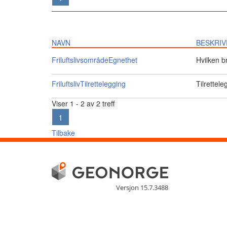
NAVN
BESKRIV
FriluftslivsområdeEgnethet
Hvilken br
FriluftslivTilrettelegging
Tilrettele
Viser 1 - 2 av 2 treff
1
Tilbake