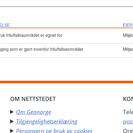
ELSE
EIER
uk friluftslivsområdet er egnet for
Miljø
gging som er gjort innenfor friluftslivsområdet
Miljø