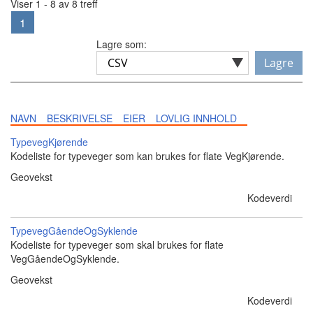
Viser 1 - 8 av 8 treff
1
Lagre som:
Lagre
NAVN
BESKRIVELSE
EIER
LOVLIG INNHOLD
TypevegKjørende
Kodeliste for typeveger som kan brukes for flate VegKjørende.
Geovekst
Kodeverdi
TypevegGåendeOgSyklende
Kodeliste for typeveger som skal brukes for flate
VegGåendeOgSyklende.
Geovekst
Kodeverdi