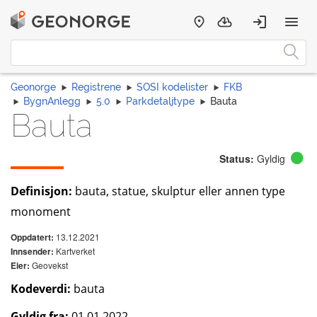
Geonorge
Registrene
SOSI kodelister
FKB
BygnAnlegg
5.0
Parkdetaljtype
Bauta
Bauta
Status:
Gyldig
Definisjon:
bauta, statue, skulptur eller annen type
monoment
13.12.2021
Oppdatert:
Kartverket
Innsender:
Geovekst
Eier:
Kodeverdi:
bauta
Gyldig fra:
01.01.2022