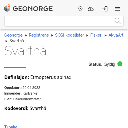
Geonorge
Registrene
SOSI kodelister
Fiskeri
AkvaArt
Svarthå
Svarthå
Status:
Gyldig
Definisjon:
Etmopterus spinax
20.04.2022
Oppdatert:
Kartverket
Innsender:
Fiskeridirektoratet
Eier:
Kodeverdi:
Svarthå
Tilbake