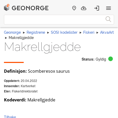
Geonorge
Registrene
SOSI kodelister
Fiskeri
AkvaArt
Makrellgjedde
Makrellgjedde
Status:
Gyldig
Definisjon:
Scomberesox saurus
20.04.2022
Oppdatert:
Kartverket
Innsender:
Fiskeridirektoratet
Eier:
Kodeverdi:
Makrellgjedde
Tilbake