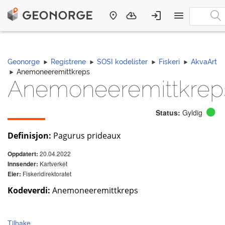
Geonorge
Registrene
SOSI kodelister
Fiskeri
AkvaArt
Anemoneeremittkreps
Anemoneeremittkrep
Status:
Gyldig
Definisjon:
Pagurus prideaux
20.04.2022
Oppdatert:
Kartverket
Innsender:
Fiskeridirektoratet
Eier:
Kodeverdi:
Anemoneeremittkreps
Tilbake