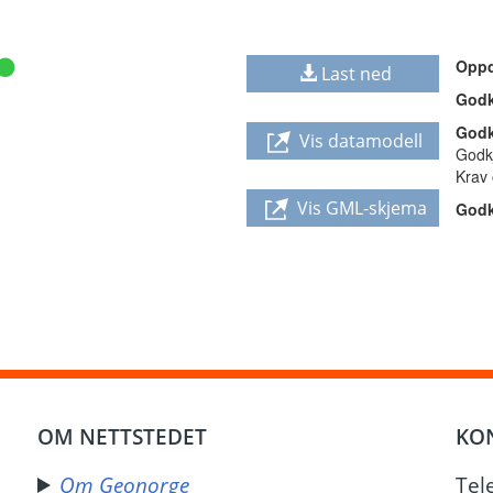
Oppd
Last ned
Godk
Godk
Vis datamodell
Godkj
Krav
Vis GML-skjema
Godk