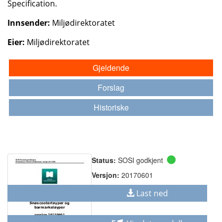
Specification.
Innsender:
Miljødirektoratet
Eier:
Miljødirektoratet
Gjeldende
Forslag
Historiske
Status:
SOSI godkjent
Versjon:
20170601
Last ned