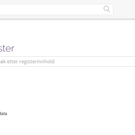
ster
odata