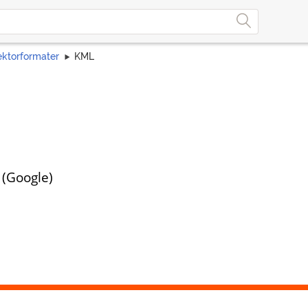
ektorformater
KML
(Google)