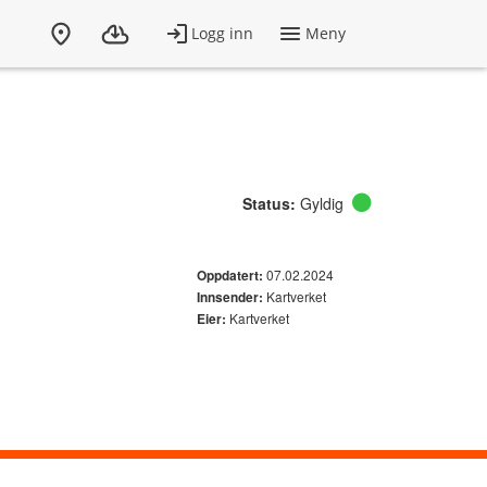
Status:
Gyldig
07.02.2024
Oppdatert:
Kartverket
Innsender:
Kartverket
Eier: