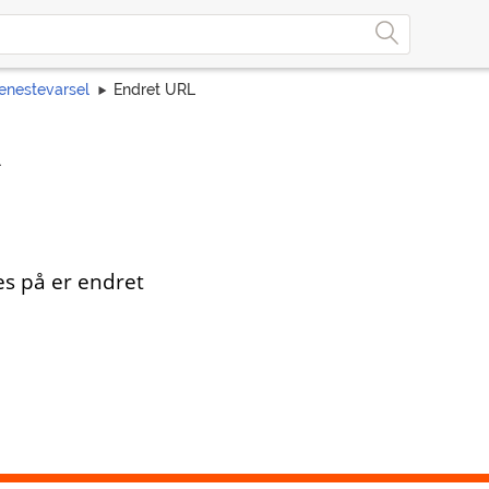
enestevarsel
Endret URL
L
s på er endret