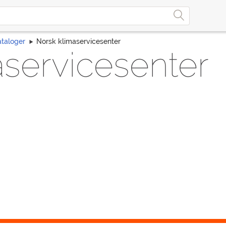
ataloger
Norsk klimaservicesenter
aservicesenter